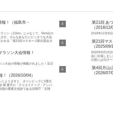
情報！（福島市・
第21回 
（2018/12
ソン（21km）じゃなくて、5km位の
2018年12月
れます。そんなあなたにピッタリな大会
される「第22回マスターズ駅伝競走大
第21回マ
（2025/09
りマラソン大会情報！
2025年9月1
会に出場しまし
の部には31チーム
ラソン大会の情報が掲載されました！近日
第4回月山
（2026/07
（2026/10/04）
トによりますと、オリンピックに3度出
迫 傑 選手が「クリエイティブ・アンバ
^)!国の重要文化財である旧県庁「文翔