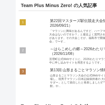
Team Plus Minus Zero! の人気記事
第22回マスターズ駅伝競走大会
2026/09/21）
「マラソンに興味があるんですど、ハーフマラ
大会はないのですか？」と最近よく質問さ
があります。その大会こそが、福島市で開催
会」で〜す...
～はらこめしの郷～2026わた
（2026/11/08）
亘理町公式Webサイトに、2026わたりマ
中に申し込みサイトを用意するようです。
第13回 山形まるごとマラソン情報！
山形まるごとマラソン大会の公式Webサイ
場し、現男子マラソン日本記録保持者の 大
サダー」として就任したと発表しました!(^
館」や...