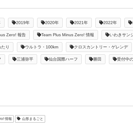
年
2019年
2020年
2021年
2022年
nus Zero! 報告
Team Plus Minus Zero! 情報
いわきサン
わたり
ウルトラ・100km
クロスカントリー・ゲレンデ
フ
三浦弥平
仙台国際ハーフ
勝田
受付中
ero! 情報
山形まるごと