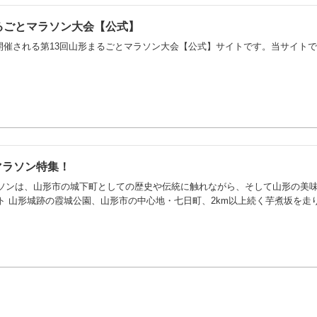
るごとマラソン大会【公式】
4日に開催される第13回山形まるごとマラソン大会【公式】サイトです。当サイ
マラソン特集！
ソンは、山形市の城下町としての歴史や伝統に触れながら、そして山形の美
ト 山形城跡の霞城公園、山形市の中心地・七日町、2km以上続く芋煮坂を走り