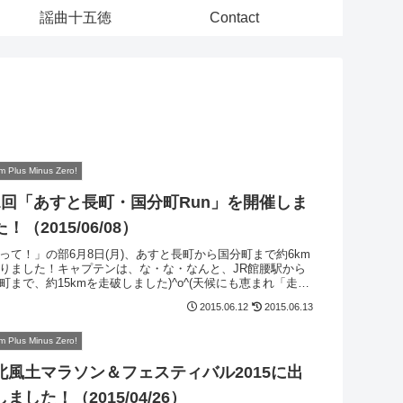
謡曲十五徳
Contact
m Plus Minus Zero!
1回「あすと長町・国分町Run」を開催しま
！（2015/06/08）
って！」の部6月8日(月)、あすと長町から国分町まで約6km
りました！キャプテンは、な・な・なんと、JR館腰駅から
町まで、約15kmを走破しました)^o^(天候にも恵まれ「走っ
」良い汗をかくことができました！「飲んで！食べて...
2015.06.12
2015.06.13
m Plus Minus Zero!
北風土マラソン＆フェスティバル2015に出
ました！（2015/04/26）