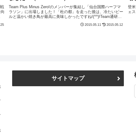
観戦
Team Plus Minus Zero!のメンバーが集結し「仙台国際ハーフマ
登米
者向
ラソン」に出場しました！「杜の都」を走った後は、冷たいビー
ェス
ルと温かい焼き鳥が最高に美味しかったですね!(^^)!Team通研の
べ
皆さま、愉しい時間をありがとうござい...
.25
2015.05.11
2015.05.12
サイトマップ
8
7
7
8