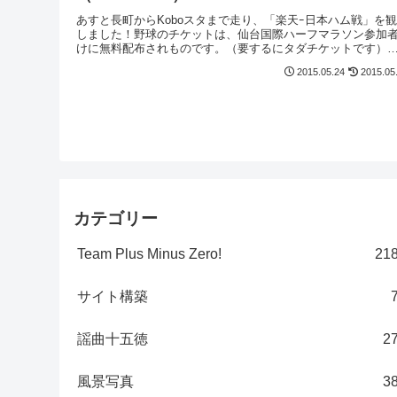
あすと長町からKoboスタまで走り、「楽天ｰ日本ハム戦」を
しました！野球のチケットは、仙台国際ハーフマラソン参加
けに無料配布されものです。（要するにタダチケットです）
koboスタまで走って！美味しいビールを飲んで！焼き鳥を食
2015.05.24
2015.05
て！ ...
カテゴリー
Team Plus Minus Zero!
21
サイト構築
謡曲十五徳
2
風景写真
3