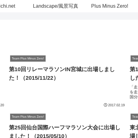
chi.net
Landscape/風景写真
Plus Minus Zero!
Team Plus Minus Zero!
Tea
第10回リレーマラソンIN宮城に出場しまし
第
た！（2015/11/22）
した
「走
を走
国分
て！
.20
2017.02.19
Team Plus Minus Zero!
Tea
第25回仙台国際ハーフマラソン大会に出場し
東
ました！（2015/05/10）
場し