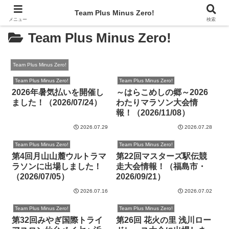
Team Plus Minus Zero!
メニュー
検索
Team Plus Minus Zero!
Team Plus Minus Zero!
Team Plus Minus Zero!
Team Plus Minus Zero!
2026年暑気払いを開催し
～はらこめしの郷～2026
ました！（2026/07/24）
わたりマラソン大会情
報！（2026/11/08）
2026.07.29
2026.07.28
Team Plus Minus Zero!
Team Plus Minus Zero!
第4回月山山麓ウルトラマ
第22回マスターズ駅伝競
ラソンに出場しました！
走大会情報！（福島市・
（2026/07/05）
2026/09/21）
2026.07.16
2026.07.02
Team Plus Minus Zero!
Team Plus Minus Zero!
第32回みやぎ国際トライ
第26回 花火の里 浅川ロー