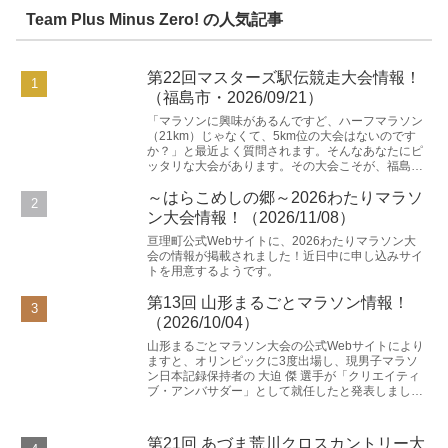
Team Plus Minus Zero! の人気記事
第22回マスターズ駅伝競走大会情報！
（福島市・2026/09/21）
「マラソンに興味があるんですど、ハーフマラソン
（21km）じゃなくて、5km位の大会はないのです
か？」と最近よく質問されます。そんなあなたにピ
ッタリな大会があります。その大会こそが、福島市
で開催される「第22回マスターズ駅伝競走大会」
で〜す...
～はらこめしの郷～2026わたりマラソ
ン大会情報！（2026/11/08）
亘理町公式Webサイトに、2026わたりマラソン大
会の情報が掲載されました！近日中に申し込みサイ
トを用意するようです。
第13回 山形まるごとマラソン情報！
（2026/10/04）
山形まるごとマラソン大会の公式Webサイトにより
ますと、オリンピックに3度出場し、現男子マラソ
ン日本記録保持者の 大迫 傑 選手が「クリエイティ
ブ・アンバサダー」として就任したと発表しました!
(^^)!国の重要文化財である旧県庁「文翔館」や...
第21回 あづま荒川クロスカントリー大